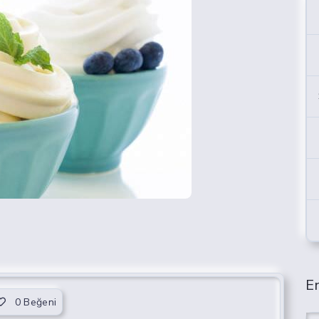
En
0
Beğeni