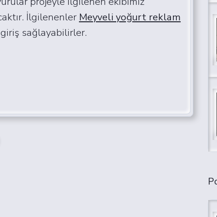
urular projeyle ilgilenen ekibimiz
ktır. İlgilenenler
Meyveli yoğurt reklam
giriş sağlayabilirler.
Po