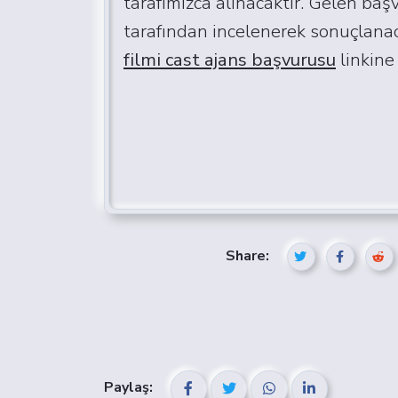
tarafımızca alınacaktır. Gelen başv
tarafından incelenerek sonuçlanaca
filmi cast ajans başvurusu
linkine 
Share:
Paylaş: