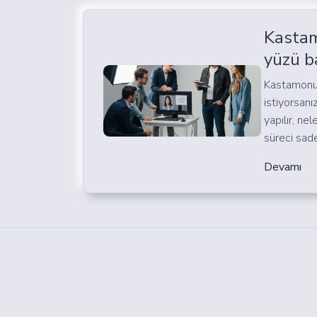
Kasta
yüzü b
Kastamonu
istiyorsanı
yapılır, ne
süreci sade 
Devamı