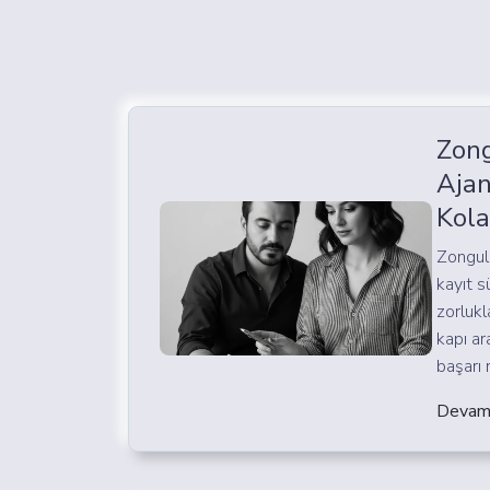
Zon
Ajan
Kola
Zongul
kayıt s
zorlukl
kapı ar
başarı
Devam