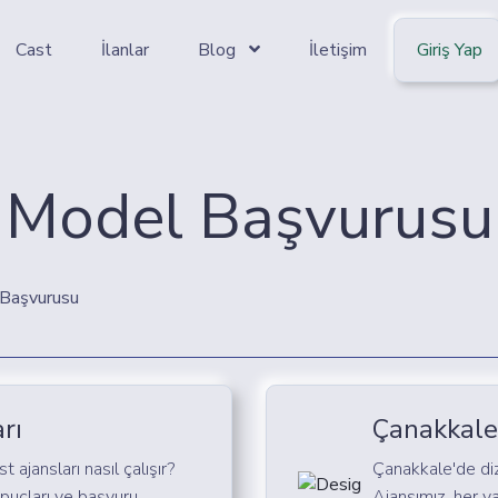
Cast
İlanlar
Blog
İletişim
Giriş Yap
Model Başvurusu
Başvurusu
rı
Çanakkale 
st ajansları nasıl çalışır?
Çanakkale'de diz
puçları ve başvuru
Ajansımız, her y