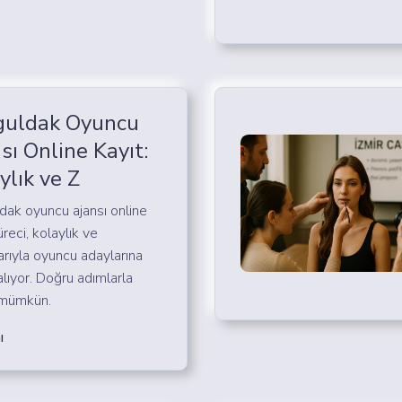
guldak Oyuncu
sı Online Kayıt:
ylık ve Z
dak oyuncu ajansı online
üreci, kolaylık ve
arıyla oyuncu adaylarına
alıyor. Doğru adımlarla
 mümkün.
ı