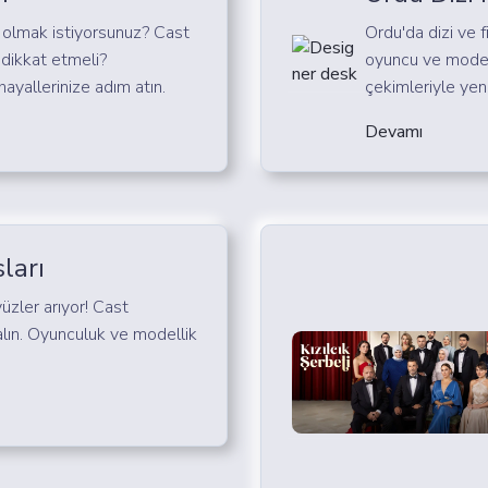
olmak istiyorsunuz? Cast
Ordu'da dizi ve f
e dikkat etmeli?
oyuncu ve model
hayallerinize adım atın.
çekimleriyle yeni
Devamı
ları
yüzler arıyor! Cast
 alın. Oyunculuk ve modellik