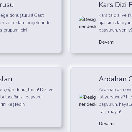
rusu
Kars Dizi 
rçeğe dönüştürün! Cast
Kars'ta dizi ve f
ilm ve reklam projelerinde
ajansımızla oyun
 grupları için!
başvurun, yeni yü
Devamı
ları
Ardahan O
gerçeğe dönüştürün! Dizi ve
Ardahan'dan oyu
l bulacağınızı, başvuru
istiyorsunuz? He
rını keşfedin.
başvurun, hayalle
kaçırmayın!
Devamı