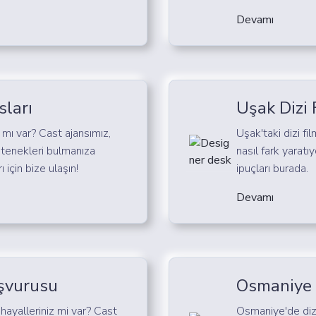
Devamı
ları
Uşak Dizi 
 mı var? Cast ajansımız,
Uşak'taki dizi fi
yetenekleri bulmanıza
nasıl fark yaratı
 için bize ulaşın!
ipuçları burada.
Devamı
şvurusu
Osmaniye D
hayalleriniz mi var? Cast
Osmaniye'de dizi