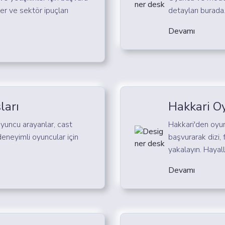
er ve sektör ipuçları
detayları burada
Devamı
ları
Hakkari O
 oyuncu arayanlar, cast
Hakkari'den oyun
 deneyimli oyuncular için
başvurarak dizi, 
yakalayın. Hayall
Devamı