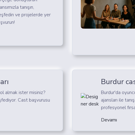
ansımızla tanışın,
eşfedin ve projelerde yer
şvurun!
arı
Burdur cas
rol almak ister misiniz?
Burdur'da oyuncu
şfediyor. Cast başvurusu
ajansları ile tanı
profesyonel fırs
Devamı