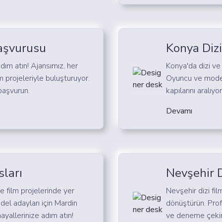
aşvurusu
Konya Dizi
dım atın! Ajansımız, her
Konya'da dizi ve
m projeleriyle buluşturuyor.
Oyuncu ve model 
başvurun.
kapılarını aralıy
Devamı
sları
Nevşehir D
e film projelerinde yer
Nevşehir dizi fil
el adayları için Mardin
dönüştürün. Prof
hayallerinize adım atın!
ve deneme çekiml