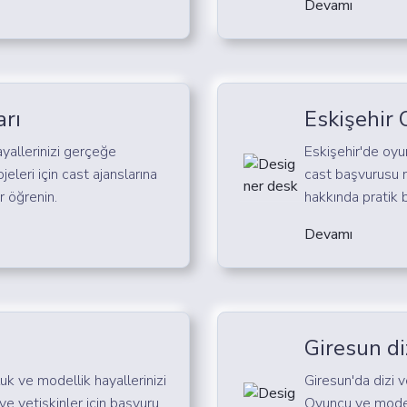
Devamı
arı
Eskişehir
yallerinizi gerçeğe
Eskişehir'de oyu
jeleri için cast ajanslarına
cast başvurusu n
r öğrenin.
hakkında pratik b
Devamı
Giresun diz
luk ve modellik hayallerinizi
Giresun'da dizi ve
e yetişkinler için başvuru
Oyuncu ve model 