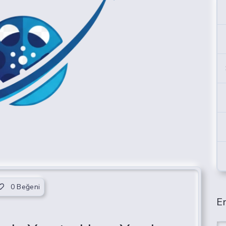
0
Beğeni
En