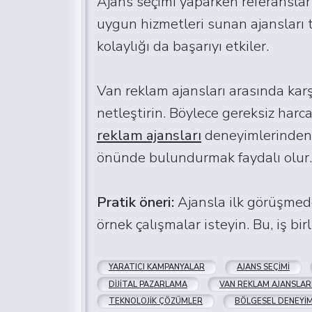
Ajans seçimi yaparken referanslar 
uygun hizmetleri sunan ajansları ter
kolaylığı da başarıyı etkiler.
Van reklam ajansları arasında karş
netleştirin. Böylece gereksiz harc
reklam ajansları
deneyimlerinden y
önünde bulundurmak faydalı olur.
Pratik öneri:
Ajansla ilk görüşmede 
örnek çalışmalar isteyin. Bu, iş bir
YARATICI KAMPANYALAR
AJANS SEÇIMI
DIJITAL PAZARLAMA
VAN REKLAM AJANSLAR
TEKNOLOJIK ÇÖZÜMLER
BÖLGESEL DENEYI