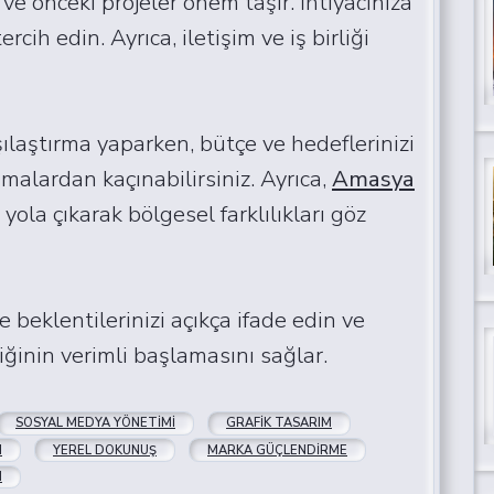
ve önceki projeler önem taşır. İhtiyacınıza
cih edin. Ayrıca, iletişim ve iş birliği
ılaştırma yaparken, bütçe ve hedeflerinizi
amalardan kaçınabilirsiniz. Ayrıca,
Amasya
ola çıkarak bölgesel farklılıkları göz
beklentilerinizi açıkça ifade edin ve
liğinin verimli başlamasını sağlar.
SOSYAL MEDYA YÖNETIMI
GRAFIK TASARIM
I
YEREL DOKUNUŞ
MARKA GÜÇLENDIRME
M