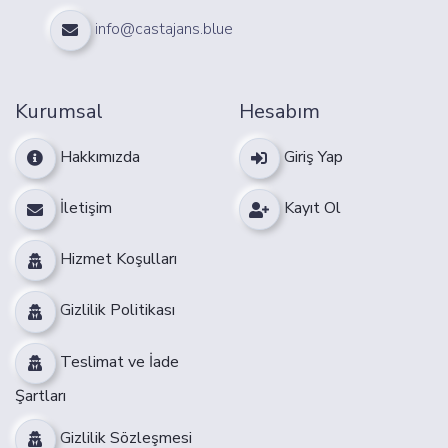
info@castajans.blue
Kurumsal
Hesabım
Hakkımızda
Giriş Yap
İletişim
Kayıt Ol
Hizmet Koşulları
Gizlilik Politikası
Teslimat ve İade
Şartları
Gizlilik Sözleşmesi